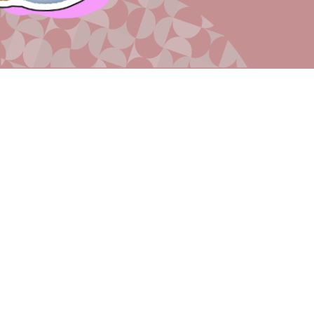
此乃庫存圖片，並非於發展項目或期數或其附近拍攝，可能經電腦修飾處理，並不反映發展項目或期數或其附近之
最終外觀、景觀、設施、周邊建築物及環境，亦與發展項目及期數無關，僅供參考。圖片並不構成亦不得詮釋成賣
方就發展項目或期數、其周邊環境、建築物、區域發展、規劃、用途、景觀及設施作出任何不論明示或隱含之要
約、承諾、陳述或保證(不論與景觀是否有關)。準買家亦不應作出任何倚賴，或就此相片的任何內容向賣方作出任
供買方參考資料及免責條款
何追討。有關發展項目及期數的詳細資料，請參閱有關售樓說明書。
賣方及有參與發展項目期數的其他人的資料
版權與商標
賣方及有參與發展項目期數的其他人的資料
更新日期：29 June 2026
本網站如被視為廣告則本告示適用。
本網站所顯示的商標、商號和標誌，由光時投資有限公司及其他相關人士擁有。
本網站如被視為廣告則本告示適用。
未經光時投資有限公司或該等人士的書面同意，不可使用此等商標、商號和標
發展項目期數名稱：西沙灣發展項目 (「發展項目」) 的第2A期 (「期數」)(期數中
誌。
住宅發展項目的Coral Avenue 第 1 座、Coral Avenue 第 2 座、Coral Avenue 第 3 座及
發展項目期數名稱：西沙灣發展項目 (「發展項目」) 的第2A期 (「期數」)(期數中住宅發展項目的Coral Avenue
第 1 座、Coral Avenue 第 2 座、Coral Avenue 第 3 座及 Coral Avenue 第5 座稱為「SIERRA SEA」) 。
Coral Avenue 第5 座稱為「SIERRA SEA」) 。
本網站所載的資料及材料受版權保護。未經光時投資有限公司事前以書面同意，
本廣告僅為促銷發展項目期數內的住宅物業。
不可將此等資料及材料的任何部份修改、翻版、儲存、傳送、複製、分發或以任
區域：十四鄉
本廣告僅為促銷發展項目期數內的住宅物業。
何其他方式作商業或公共用途。
期數的街道名稱及門牌號數：海映路 8 號
賣方就期數指定的互聯網網站的網址：www.sierrasea2a.com.hk
區域：十四鄉｜期數的街道名稱及門牌號數：海映路 8 號｜賣方就期數指定的互
本廣告/宣傳資料內載列的相片、圖像、繪圖或素描顯示純屬畫家對有關發展項目之想像。有關相片、圖像、繪圖
聯網網站的網址：www.sierrasea2a.com.hk｜本廣告/宣傳資料內載列的相片、圖
或素描並非按照比例繪畫及/或可能經過電腦修飾處理。準買家如欲了解發展項目的詳情，請參閱售樓說明書。賣
像、繪圖或素描顯示純屬畫家對有關發展項目之想像。有關相片、圖像、繪圖或
方亦建議準買家到有關發展地盤作實地考察，以對該發展地盤、其周邊地區環境及附近的公共設施有較佳了解。
素描並非按照比例繪畫及/或可能經過電腦修飾處理。準買家如欲了解發展項目的
賣方：光時投資有限公司｜賣方的控權公司：新鴻基地產發展有限公司、Vast Earn Limited、Williston
詳情，請參閱售樓說明書。賣方亦建議準買家到有關發展地盤作實地考察，以對
Investment S.A.｜期數的認可人士：陳韻明 ｜期數的認可人士以其專業身份擔任經營人、董事或僱員的商號或法
該發展地盤、其周邊地區環境及附近的公共設施有較佳了解。
團﹕巴馬丹拿建築師有限公司｜期數的承建商：駿輝建築有限公司｜就期數中的住宅物業的出售而代表擁有人行事
的律師事務所：孖士打律師行、胡關李羅律師行、薛馮鄺岑律師行、胡百全律師事務所、張葉司徒陳律師事務所｜
賣方：光時投資有限公司｜賣方的控權公司：新鴻基地產發展有限公司、Vast Earn
已為期數的建造提供貸款或已承諾為該項建造提供融資的認可機構：香港上海滙豐銀行有限公司｜已為期數的建造
Limited、Williston Investment S.A.｜期數的認可人士：陳韻明 ｜期數的認可人士以
提供貸款的任何其他人：Sun Hung Kai Properties Holding Investment Limited｜盡賣方所知的期數的預計關鍵
日期：2026年9月30日。關鍵日期指批地文件的條件就期數而獲符合的日期。預計關鍵日期是受到買賣合約所允許
其專業身份擔任經營人、董事或僱員的商號或法團﹕巴馬丹拿建築師有限公司｜